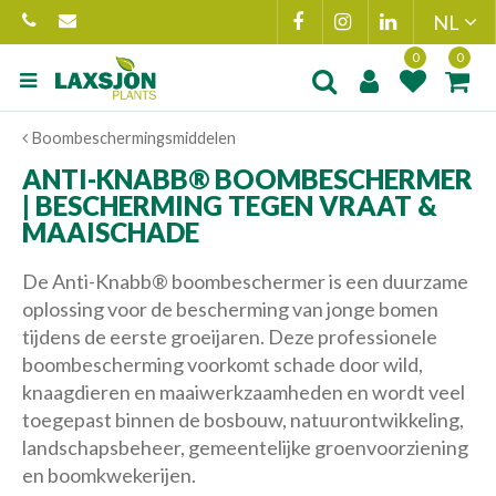
Ga
naar
content
Product toegevoegd
Product(en
Boombeschermingsmiddelen
aan wensenlijst
toegevoegd 
winkelmand
ANTI-KNABB® BOOMBESCHERMER
| BESCHERMING TEGEN VRAAT &
MAAISCHADE
De Anti-Knabb® boombeschermer is een duurzame
oplossing voor de bescherming van jonge bomen
tijdens de eerste groeijaren. Deze professionele
boombescherming voorkomt schade door wild,
knaagdieren en maaiwerkzaamheden en wordt veel
toegepast binnen de bosbouw, natuurontwikkeling,
landschapsbeheer, gemeentelijke groenvoorziening
en boomkwekerijen.