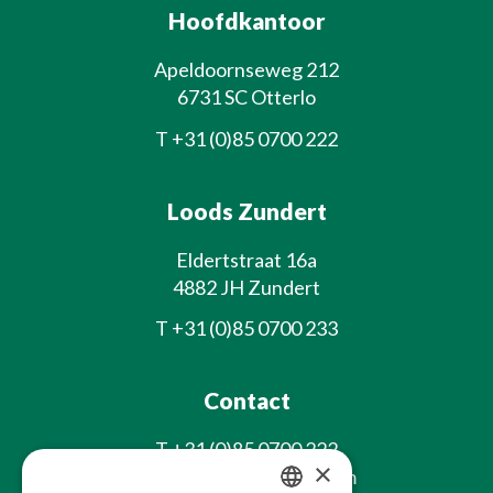
Hoofdkantoor
Apeldoornseweg 212
6731 SC Otterlo
T
+31 (0)85 0700 222
Loods Zundert
Eldertstraat 16a
4882 JH Zundert
T
+31 (0)85 0700 233
Contact
T
+31 (0)85 0700 222
×
E
info@laxsjonplants.com