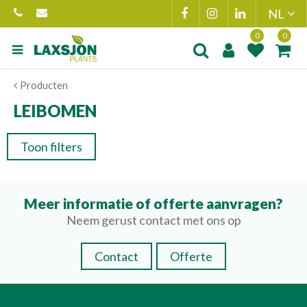
Ga
naar
content
Product toegevoegd
Product(en
Producten
aan wensenlijst
toegevoegd 
winkelmand
LEIBOMEN
Toon filters
Meer informatie of offerte aanvragen?
Neem gerust contact met ons op
Contact
Offerte