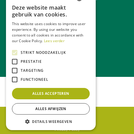
Deze website maakt
Blijf op de hoogte
DUTCH
gebruik van cookies.
GERMAN
This website uses cookies to improve user
experience. By using our website you
FRENCH
consent to all cookies in accordance with
ENGLISH
our Cookie Policy.
Lees verder
STRIKT NOODZAKELIJK
Over ons
Webwinkel
PRESTATIE
TARGETING
FUNCTIONEEL
ALLES ACCEPTEREN
ALLES AFWIJZEN
© Laxsjon Plants
Green Solutions
DETAILS WEERGEVEN
Privacy Policy