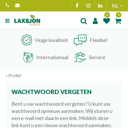
Ga
naar
content
Product toegevoegd
Product(en
aan wensenlijst
toegevoegd 
Hoge kwaliteit
Flexibel
winkelmand
Internationaal
Service
Profiel
WACHTWOORD VERGETEN
Bent u uw wachtwoord vergeten? U kunt uw
wachtwoord opnieuw aanmaken. Wij sturen u
een e-mail met daarin een link. Middels deze
link kunt u een nieuw wachtwoord aanmaken.