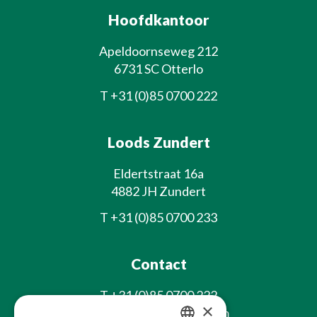
Hoofdkantoor
Apeldoornseweg 212
6731 SC Otterlo
T
+31 (0)85 0700 222
Loods Zundert
Eldertstraat 16a
4882 JH Zundert
T
+31 (0)85 0700 233
Contact
T
+31 (0)85 0700 222
×
E
info@laxsjonplants.com