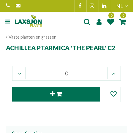
Ga
naar
content
Product toegevoegd
Product(en
Vaste planten en grassen
aan wensenlijst
toegevoegd 
winkelmand
ACHILLEA PTARMICA 'THE PEARL' C2