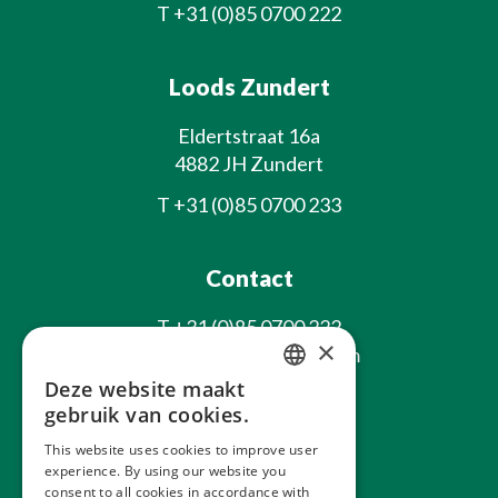
T
+31 (0)85 0700 222
Loods Zundert
Eldertstraat 16a
4882 JH Zundert
T
+31 (0)85 0700 233
Contact
T
+31 (0)85 0700 222
×
E
info@laxsjonplants.com
Deze website maakt
Blijf op de hoogte
DUTCH
gebruik van cookies.
GERMAN
This website uses cookies to improve user
experience. By using our website you
FRENCH
consent to all cookies in accordance with