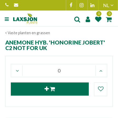
Ga
naar
content
Product toegevoegd
Product(en
Vaste planten en grassen
aan wensenlijst
toegevoegd 
winkelmand
ANEMONE HYB. 'HONORINE JOBERT'
C2 NOT FOR UK