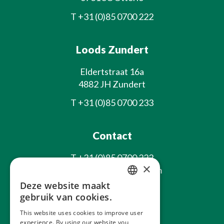
T
+31 (0)85 0700 222
Loods Zundert
Eldertstraat 16a
4882 JH Zundert
T
+31 (0)85 0700 233
Contact
T
+31 (0)85 0700 222
×
E
info@laxsjonplants.com
Deze website maakt
Blijf op de hoogte
DUTCH
gebruik van cookies.
GERMAN
This website uses cookies to improve user
experience. By using our website you
FRENCH