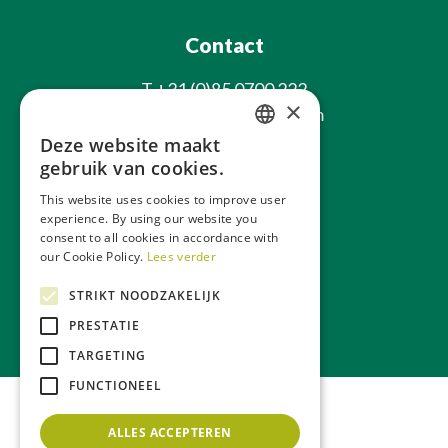
Contact
T
+31 (0)85 0700 222
×
E
info@laxsjonplants.com
Deze website maakt
Blijf op de hoogte
DUTCH
gebruik van cookies.
GERMAN
This website uses cookies to improve user
experience. By using our website you
FRENCH
consent to all cookies in accordance with
ENGLISH
our Cookie Policy.
Lees verder
STRIKT NOODZAKELIJK
Over ons
Webwinkel
PRESTATIE
TARGETING
FUNCTIONEEL
ALLES ACCEPTEREN