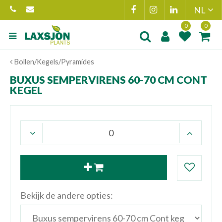
Ga
naar
content
Product toegevoegd
Product(en
Bollen/Kegels/Pyramides
aan wensenlijst
toegevoegd 
winkelmand
BUXUS SEMPERVIRENS 60-70 CM CONT
KEGEL
Bekijk de andere opties: