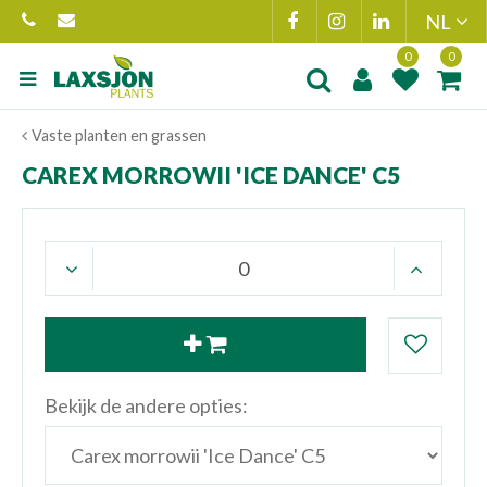
Ga
naar
content
Product toegevoegd
Product(en
Vaste planten en grassen
aan wensenlijst
toegevoegd 
winkelmand
CAREX MORROWII 'ICE DANCE' C5
Bekijk de andere opties: