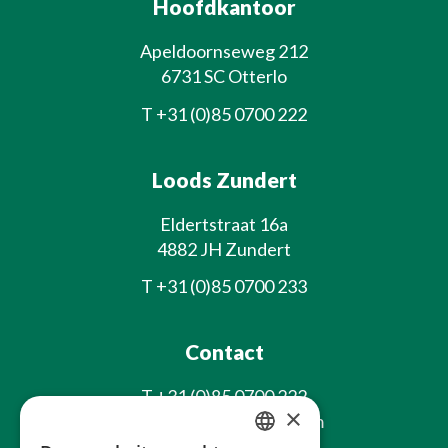
Hoofdkantoor
Apeldoornseweg 212
6731 SC Otterlo
T
+31 (0)85 0700 222
Loods Zundert
Eldertstraat 16a
4882 JH Zundert
T
+31 (0)85 0700 233
Contact
T
+31 (0)85 0700 222
×
E
info@laxsjonplants.com