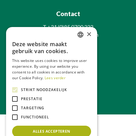
Contact
T
+31 (0)85 0700 222
×
E
info@laxsjonplants.com
Deze website maakt
Blijf op de hoogte
DUTCH
gebruik van cookies.
GERMAN
This website uses cookies to improve user
experience. By using our website you
FRENCH
consent to all cookies in accordance with
ENGLISH
our Cookie Policy.
Lees verder
STRIKT NOODZAKELIJK
Over ons
Webwinkel
PRESTATIE
TARGETING
FUNCTIONEEL
ALLES ACCEPTEREN