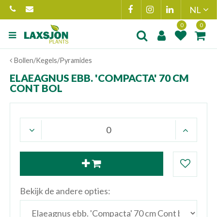
Ga
naar
content
Product toegevoegd
Product(en
Bollen/Kegels/Pyramides
aan wensenlijst
toegevoegd 
winkelmand
ELAEAGNUS EBB. 'COMPACTA' 70 CM
CONT BOL
Bekijk de andere opties: