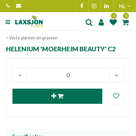
Ga
naar
content
Product toegevoegd
Product(en
Vaste planten en grassen
aan wensenlijst
toegevoegd 
winkelmand
HELENIUM 'MOERHEIM BEAUTY' C2