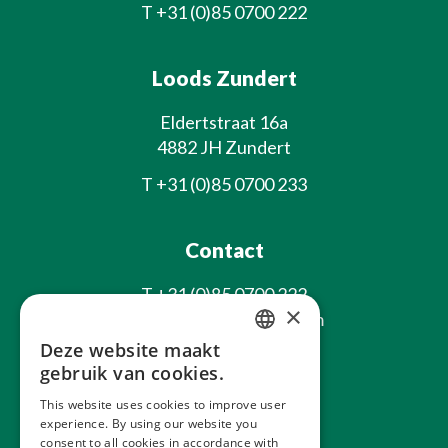
T
+31 (0)85 0700 222
Loods Zundert
Eldertstraat 16a
4882 JH Zundert
T
+31 (0)85 0700 233
Contact
T
+31 (0)85 0700 222
×
E
info@laxsjonplants.com
Deze website maakt
Blijf op de hoogte
DUTCH
gebruik van cookies.
GERMAN
This website uses cookies to improve user
experience. By using our website you
FRENCH
consent to all cookies in accordance with