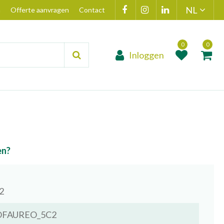
n
Offerte aanvragen
Contact
Inloggen
Product toegevoegd
Product(en
aan wensenlijst
toegevoegd 
winkelmand
en?
2
FAUREO_5C2