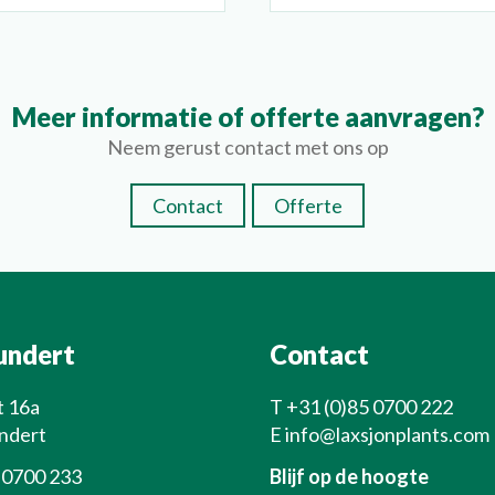
Meer informatie of offerte aanvragen?
Neem gerust contact met ons op
Contact
Offerte
undert
Contact
t 16a
T
+31 (0)85 0700 222
ndert
E
info@laxsjonplants.com
 0700 233
Blijf op de hoogte