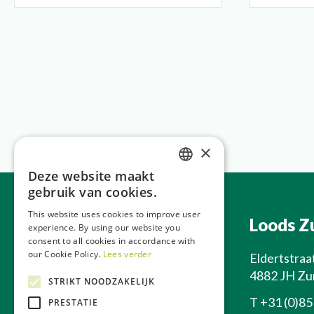
×
Deze website maakt
DUTCH
gebruik van cookies.
GERMAN
This website uses cookies to improve user
Hoofdkantoor
Loods Z
experience. By using our website you
FRENCH
consent to all cookies in accordance with
ENGLISH
our Cookie Policy.
Lees verder
Apeldoornseweg 212
Eldertstraa
6731 SC Otterlo
4882 JH Zu
STRIKT NOODZAKELIJK
T
+31 (0)85 0700 222
T
+31 (0)85
PRESTATIE