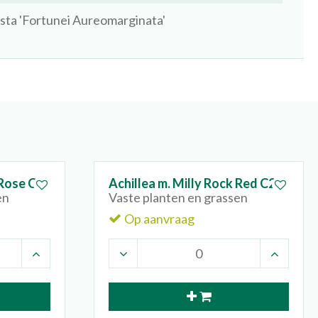
sta 'Fortunei Aureomarginata'
 Rose C2
Achillea m. Milly Rock Red C2
en
Vaste planten en grassen
Op aanvraag