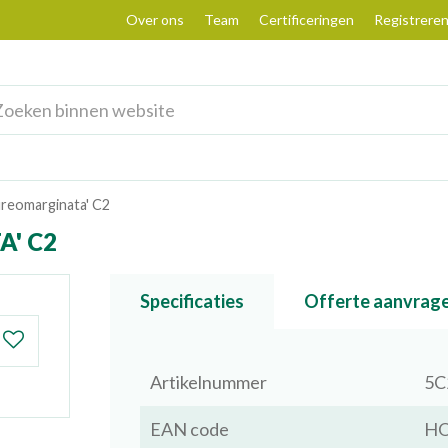
Over ons
Team
Certificeringen
Registrere
ureomarginata' C2
' C2
Specificaties
Offerte aanvrag
Artikelnummer
5C
EAN code
HO