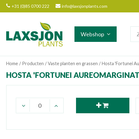
Ga
+31 (0)85 0700 222
info@laxsjonplants.com
naar
content
Webshop
Home
Producten
Vaste planten en grassen
Hosta 'Fortunei A
HOSTA 'FORTUNEI AUREOMARGINATA