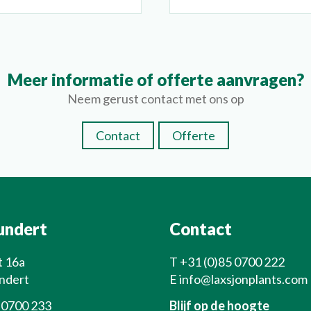
Meer informatie of offerte aanvragen?
Neem gerust contact met ons op
Contact
Offerte
undert
Contact
t 16a
T
+31 (0)85 0700 222
ndert
E
info@laxsjonplants.com
 0700 233
Blijf op de hoogte