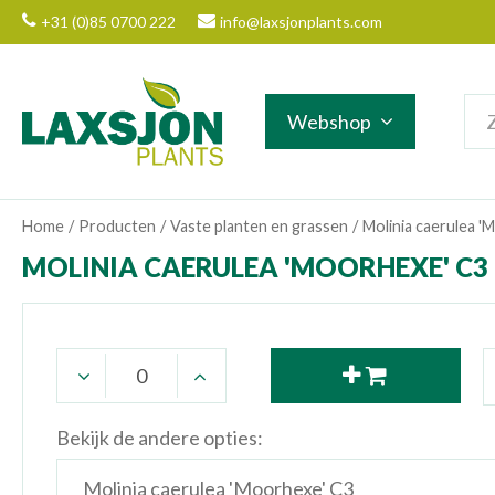
Ga
+31 (0)85 0700 222
info@laxsjonplants.com
naar
content
Webshop
Home
Producten
Vaste planten en grassen
Molinia caerulea '
MOLINIA CAERULEA 'MOORHEXE' C3
Bekijk de andere opties: