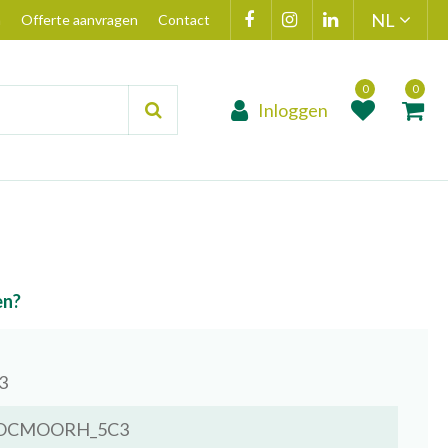
n
Offerte aanvragen
Contact
Inloggen
Product toegevoegd
Product(en
aan wensenlijst
toegevoegd 
winkelmand
en?
3
OCMOORH_5C3