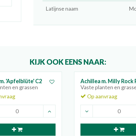
Latijnse naam
Mo
KIJK OOK EENS NAAR:
m. 'Apfelblüte' C2
Achillea m. Milly Rock
anten en grassen
Vaste planten en grass
nvraag
Op aanvraag