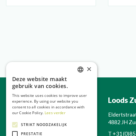
×
Deze website maakt
DUTCH
gebruik van cookies.
GERMAN
This website uses cookies to improve user
Hoofdkantoor
Loods Z
experience. By using our website you
FRENCH
consent to all cookies in accordance with
ENGLISH
our Cookie Policy.
Lees verder
Apeldoornseweg 212
Eldertstraa
6731 SC Otterlo
4882 JH Zu
STRIKT NOODZAKELIJK
T
+31 (0)85 0700 222
T
+31 (0)85
PRESTATIE