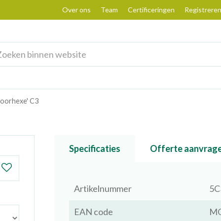
Over ons
Team
Certificeringen
Registrere
Moorhexe' C3
Specificaties
Offerte aanvrag
Artikelnummer
5C
EAN code
M