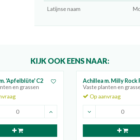
Latijnse naam
Mo
KIJK OOK EENS NAAR:
m. 'Apfelblüte' C2
Achillea m. Milly Rock
anten en grassen
Vaste planten en grass
nvraag
Op aanvraag