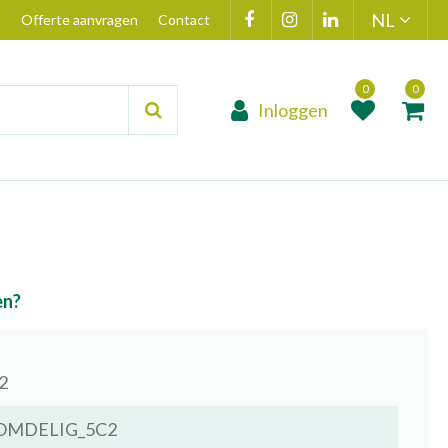
n
Offerte aanvragen
Contact
Inloggen
Product toegevoegd
Product(en
aan wensenlijst
toegevoegd 
winkelmand
en?
2
MDELIG_5C2