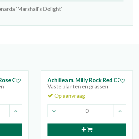
narda 'Marshall's Delight'
 Rose C2
Achillea m. Milly Rock Red C2
en
Vaste planten en grassen
Op aanvraag