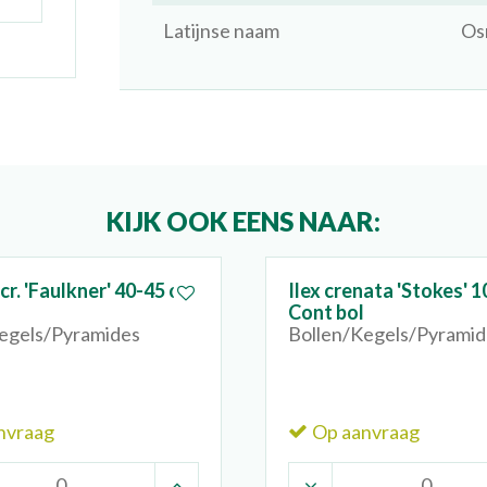
Latijnse naam
Os
KIJK OOK EENS NAAR:
cr. 'Faulkner' 40-45 cm
Ilex crenata 'Stokes' 
Cont bol
egels/Pyramides
Bollen/Kegels/Pyramid
nvraag
Op aanvraag