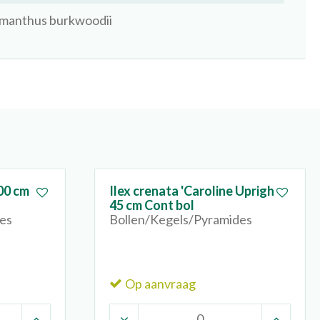
manthus burkwoodii
100 cm
Ilex crenata 'Caroline Upright'
45 cm Cont bol
es
Bollen/Kegels/Pyramides
Op aanvraag