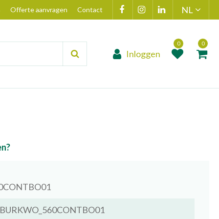
n
Offerte aanvragen
Contact
Inloggen
Product toegevoegd
Product(en
aan wensenlijst
toegevoegd 
winkelmand
en?
0CONTBO01
BURKWO_560CONTBO01