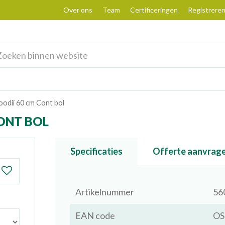
Over ons
Team
Certificeringen
Registrere
odii 60 cm Cont bol
ONT BOL
Specificaties
Offerte aanvrag
Artikelnummer
56
EAN code
OS