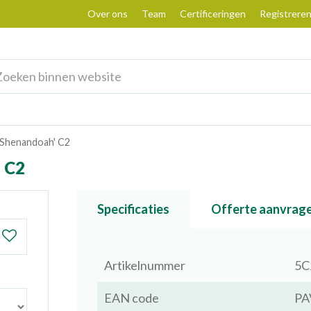
Over ons
Team
Certificeringen
Registrere
'Shenandoah' C2
 C2
Specificaties
Offerte aanvrag
Artikelnummer
5C
EAN code
PA