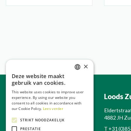
×
Deze website maakt
DUTCH
gebruik van cookies.
GERMAN
This website uses cookies to improve user
Hoofdkantoor
Loods Z
experience. By using our website you
FRENCH
consent to all cookies in accordance with
ENGLISH
our Cookie Policy.
Lees verder
Apeldoornseweg 212
Eldertstraa
6731 SC Otterlo
4882 JH Zu
STRIKT NOODZAKELIJK
T
+31 (0)85 0700 222
T
+31 (0)85
PRESTATIE