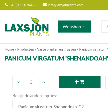
Ga
+31 (0)85 0700 222
info@laxsjonplants.com
naar
content
Webshop
Home
Producten
Vaste planten en grassen
Panicum virgatum 
PANICUM VIRGATUM 'SHENANDOAH'
Bekijk de andere opties: