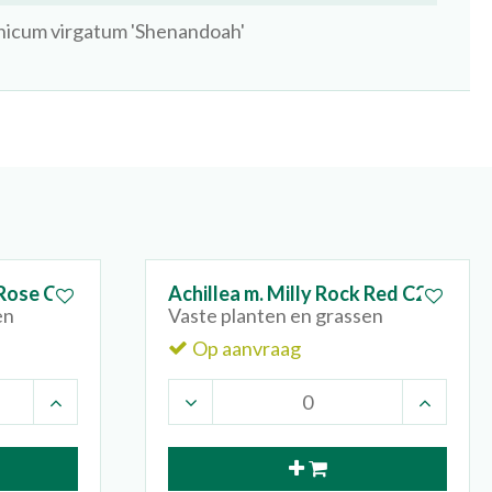
nicum virgatum 'Shenandoah'
 Rose C2
Achillea m. Milly Rock Red C2
en
Vaste planten en grassen
Op aanvraag