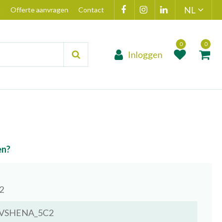
n
Offerte aanvragen
Contact
Inloggen
Product toegevoegd
Product(en
aan wensenlijst
toegevoegd 
winkelmand
en?
2
VSHENA_5C2