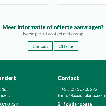
Meer informatie of offerte aanvragen?
Neem gerust contact met ons op
Contact
Offerte
undert
Contact
t 16a
T
+31 (0)85 0700 222
ndert
E
info@laxsjonplants.com
 0700 233
Blijf op de hoogte