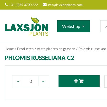
Ga
+31 (0)85 0700 222
info@laxsjonplants.com
naar
content
Webshop
Home
Producten
Vaste planten en grassen
Phlomis russeliana
PHLOMIS RUSSELIANA C2