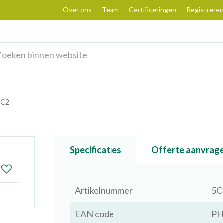
Over ons
Team
Certificeringen
Registrere
 C2
Specificaties
Offerte aanvrag
Artikelnummer
5C
EAN code
PH