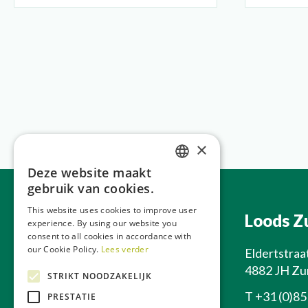
×
Deze website maakt
DUTCH
gebruik van cookies.
GERMAN
This website uses cookies to improve user
Hoofdkantoor
Loods Z
experience. By using our website you
FRENCH
consent to all cookies in accordance with
ENGLISH
our Cookie Policy.
Lees verder
Apeldoornseweg 212
Eldertstraa
6731 SC Otterlo
4882 JH Zu
STRIKT NOODZAKELIJK
T
+31 (0)85 0700 222
T
+31 (0)85
PRESTATIE