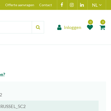
n
Offerte aanvragen
Contact
Inloggen
Product toegevoegd
Product(en
aan wensenlijst
toegevoegd 
winkelmand
en?
2
RUSSEL_5C2