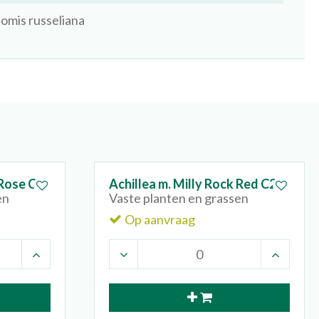
omis russeliana
 Rose C2
Achillea m. Milly Rock Red C2
en
Vaste planten en grassen
Op aanvraag