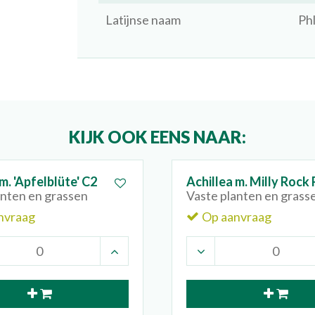
Latijnse naam
Phl
KIJK OOK EENS NAAR:
m. 'Apfelblüte' C2
Achillea m. Milly Rock
anten en grassen
Vaste planten en grass
nvraag
Op aanvraag