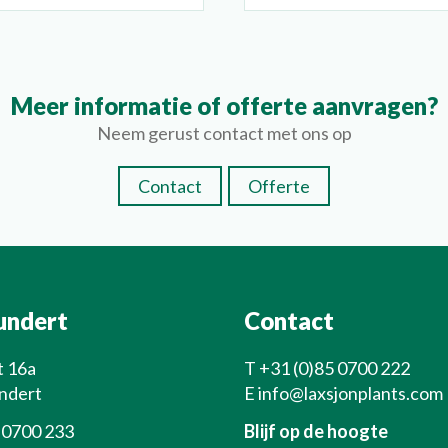
Meer informatie of offerte aanvragen?
Neem gerust contact met ons op
Contact
Offerte
undert
Contact
t 16a
T
+31 (0)85 0700 222
ndert
E
info@laxsjonplants.com
 0700 233
Blijf op de hoogte