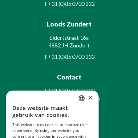
T
+31 (0)85 0700 222
Loods Zundert
Eldertstraat 16a
4882 JH Zundert
T
+31 (0)85 0700 233
Contact
T
+31 (0)85 0700 222
×
E
info@laxsjonplants.com
Deze website maakt
Blijf op de hoogte
DUTCH
gebruik van cookies.
GERMAN
This website uses cookies to improve user
experience. By using our website you
FRENCH
consent to all cookies in accordance with