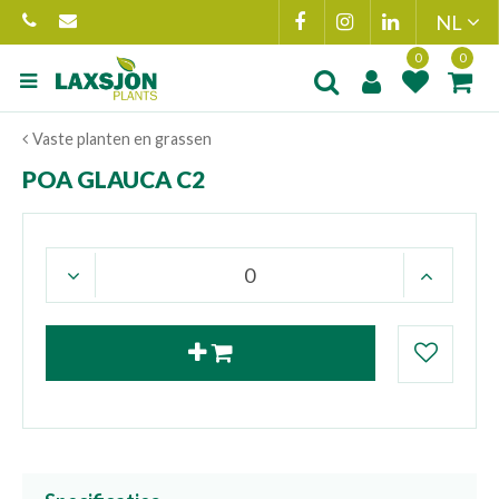
Ga
naar
content
Product toegevoegd
Product(en
Vaste planten en grassen
aan wensenlijst
toegevoegd 
winkelmand
POA GLAUCA C2