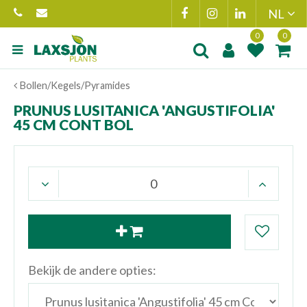
Ga
naar
content
Product toegevoegd
Product(en
Bollen/Kegels/Pyramides
aan wensenlijst
toegevoegd 
winkelmand
PRUNUS LUSITANICA 'ANGUSTIFOLIA'
45 CM CONT BOL
Bekijk de andere opties: