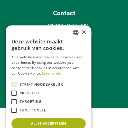
Contact
T
+31 (0)85 0700 222
×
E
info@laxsjonplants.com
Deze website maakt
Blijf op de hoogte
DUTCH
gebruik van cookies.
GERMAN
This website uses cookies to improve user
experience. By using our website you
FRENCH
consent to all cookies in accordance with
ENGLISH
our Cookie Policy.
Lees verder
STRIKT NOODZAKELIJK
Over ons
Webwinkel
PRESTATIE
TARGETING
FUNCTIONEEL
ALLES ACCEPTEREN