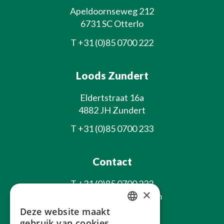
Apeldoornseweg 212
6731 SC Otterlo
T
+31 (0)85 0700 222
Loods Zundert
Eldertstraat 16a
4882 JH Zundert
T
+31 (0)85 0700 233
Contact
T
+31 (0)85 0700 222
×
E
info@laxsjonplants.com
Deze website maakt
Blijf op de hoogte
DUTCH
gebruik van cookies.