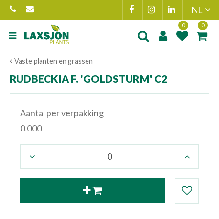
Ga
naar
content
Product toegevoegd
Product(en
Vaste planten en grassen
aan wensenlijst
toegevoegd 
winkelmand
RUDBECKIA F. 'GOLDSTURM' C2
Aantal per verpakking
0.000