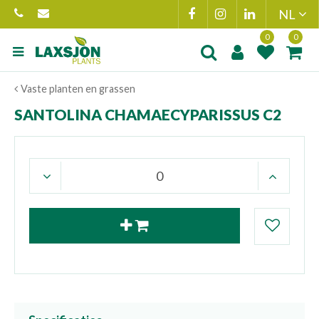
Ga
naar
content
Product toegevoegd
Product(en
Vaste planten en grassen
aan wensenlijst
toegevoegd 
winkelmand
SANTOLINA CHAMAECYPARISSUS C2