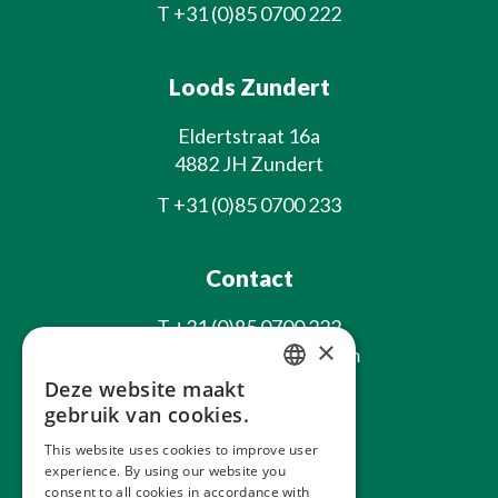
T
+31 (0)85 0700 222
Loods Zundert
Eldertstraat 16a
4882 JH Zundert
T
+31 (0)85 0700 233
Contact
T
+31 (0)85 0700 222
×
E
info@laxsjonplants.com
Deze website maakt
Blijf op de hoogte
DUTCH
gebruik van cookies.
GERMAN
This website uses cookies to improve user
experience. By using our website you
FRENCH
consent to all cookies in accordance with