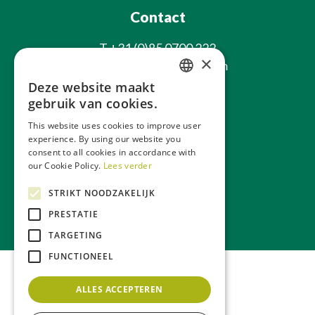
Contact
T
+31 (0)85 0700 222
×
E
info@laxsjonplants.com
Deze website maakt
Blijf op de hoogte
DUTCH
gebruik van cookies.
GERMAN
This website uses cookies to improve user
experience. By using our website you
FRENCH
consent to all cookies in accordance with
ENGLISH
our Cookie Policy.
Lees verder
STRIKT NOODZAKELIJK
Over ons
Webwinkel
PRESTATIE
TARGETING
FUNCTIONEEL
ALLES ACCEPTEREN