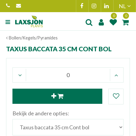
Ga
naar
content
Product toegevoegd
Product(en
Bollen/Kegels/Pyramides
aan wensenlijst
toegevoegd 
winkelmand
TAXUS BACCATA 35 CM CONT BOL
Bekijk de andere opties: