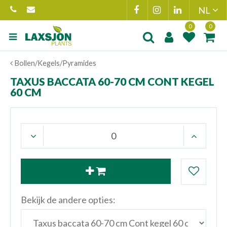
Ga
naar
content
Product toegevoegd
Product(en
Bollen/Kegels/Pyramides
aan wensenlijst
toegevoegd 
winkelmand
TAXUS BACCATA 60-70 CM CONT KEGEL
60 CM
Bekijk de andere opties: