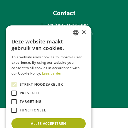
Contact
T
+31 (0)85 0700 222
×
E
info@laxsjonplants.com
Deze website maakt
Blijf op de hoogte
DUTCH
gebruik van cookies.
GERMAN
This website uses cookies to improve user
experience. By using our website you
FRENCH
consent to all cookies in accordance with
ENGLISH
our Cookie Policy.
Lees verder
STRIKT NOODZAKELIJK
Over ons
Webwinkel
PRESTATIE
TARGETING
FUNCTIONEEL
ALLES ACCEPTEREN