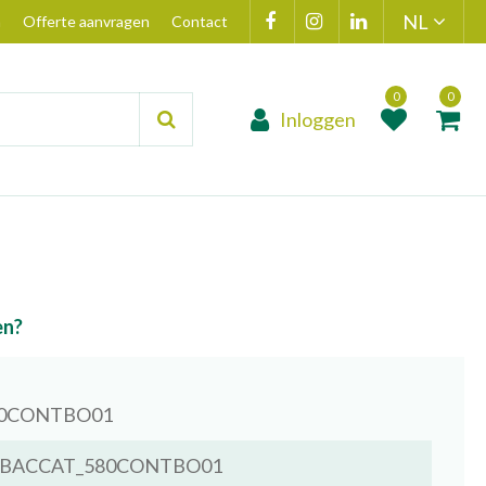
n
Offerte aanvragen
Contact
Inloggen
Product toegevoegd
Product(en
aan wensenlijst
toegevoegd 
winkelmand
en?
0CONTBO01
BACCAT_580CONTBO01