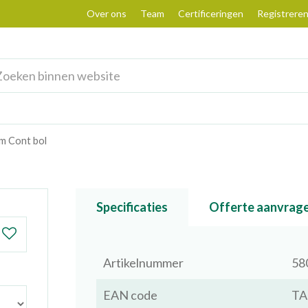
Over ons
Team
Certificeringen
Registrere
cm Cont bol
Specificaties
Offerte aanvrag
Artikelnummer
58
EAN code
TA