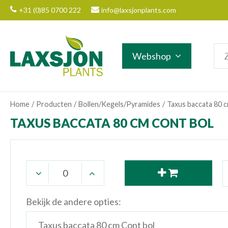
Ga
+31 (0)85 0700 222
info@laxsjonplants.com
naar
content
Webshop
Home
Producten
Bollen/Kegels/Pyramides
Taxus baccata 80 
TAXUS BACCATA 80 CM CONT BOL
Bekijk de andere opties: