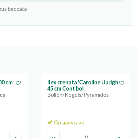
xus baccata
100 cm
Ilex crenata 'Caroline Upright'
45 cm Cont bol
es
Bollen/Kegels/Pyramides
Op aanvraag