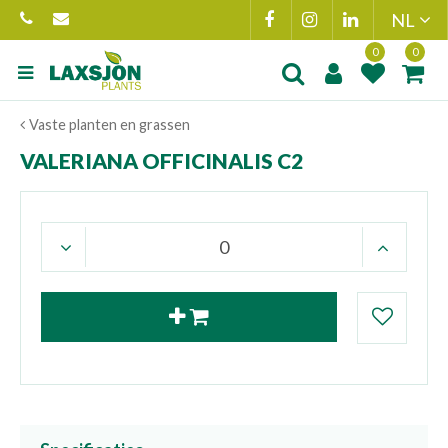
Ga
naar
content
Product toegevoegd
Product(en
Vaste planten en grassen
aan wensenlijst
toegevoegd 
winkelmand
VALERIANA OFFICINALIS C2