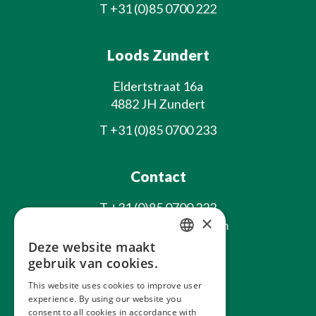
T
+31 (0)85 0700 222
Loods Zundert
Eldertstraat 16a
4882 JH Zundert
T
+31 (0)85 0700 233
Contact
T
+31 (0)85 0700 222
×
E
info@laxsjonplants.com
Deze website maakt
Blijf op de hoogte
DUTCH
gebruik van cookies.
GERMAN
This website uses cookies to improve user
experience. By using our website you
FRENCH
consent to all cookies in accordance with