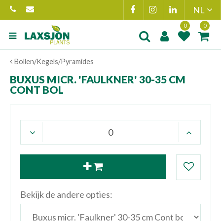
Ga
naar
content
Product toegevoegd
Product(en
Bollen/Kegels/Pyramides
aan wensenlijst
toegevoegd 
winkelmand
BUXUS MICR. 'FAULKNER' 30-35 CM
CONT BOL
Bekijk de andere opties: