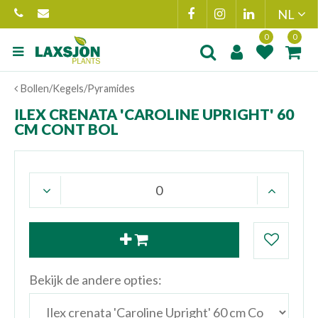
Ga
naar
content
Product toegevoegd
Product(en
Bollen/Kegels/Pyramides
aan wensenlijst
toegevoegd 
winkelmand
ILEX CRENATA 'CAROLINE UPRIGHT' 60
CM CONT BOL
Bekijk de andere opties: