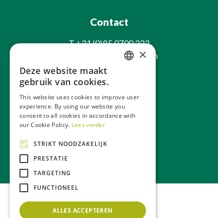
Contact
T
+31 (0)85 0700 222
×
E
info@laxsjonplants.com
Deze website maakt
Blijf op de hoogte
DUTCH
gebruik van cookies.
GERMAN
This website uses cookies to improve user
experience. By using our website you
FRENCH
consent to all cookies in accordance with
ENGLISH
our Cookie Policy.
Lees verder
STRIKT NOODZAKELIJK
Over ons
Webwinkel
PRESTATIE
TARGETING
FUNCTIONEEL
ALLES ACCEPTEREN