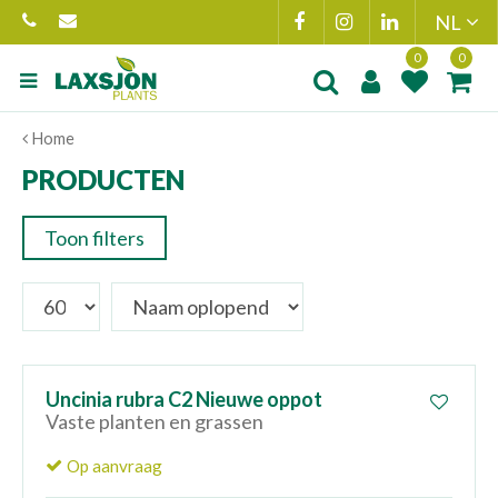
Ga
naar
content
Product toegevoegd
Product(en
Home
aan wensenlijst
toegevoegd 
winkelmand
PRODUCTEN
Toon filters
Uncinia rubra C2 Nieuwe oppot
Vaste planten en grassen
Op aanvraag