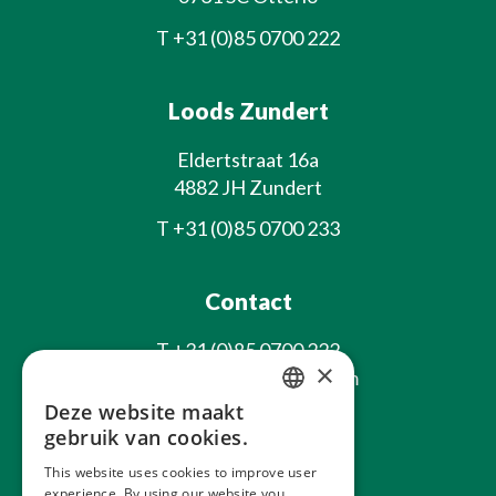
T
+31 (0)85 0700 222
Loods Zundert
Eldertstraat 16a
4882 JH Zundert
T
+31 (0)85 0700 233
Contact
T
+31 (0)85 0700 222
×
E
info@laxsjonplants.com
Deze website maakt
Blijf op de hoogte
DUTCH
gebruik van cookies.
GERMAN
This website uses cookies to improve user
experience. By using our website you
FRENCH