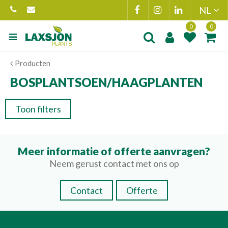
Ga
naar
content
Product toegevoegd
Product(en
Producten
aan wensenlijst
toegevoegd 
winkelmand
BOSPLANTSOEN/HAAGPLANTEN
Toon filters
Meer informatie of offerte aanvragen?
Neem gerust contact met ons op
Contact
Offerte