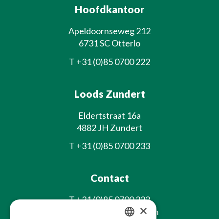
Hoofdkantoor
Apeldoornseweg 212
6731 SC Otterlo
T
+31 (0)85 0700 222
Loods Zundert
Eldertstraat 16a
4882 JH Zundert
T
+31 (0)85 0700 233
Contact
T
+31 (0)85 0700 222
×
E
info@laxsjonplants.com