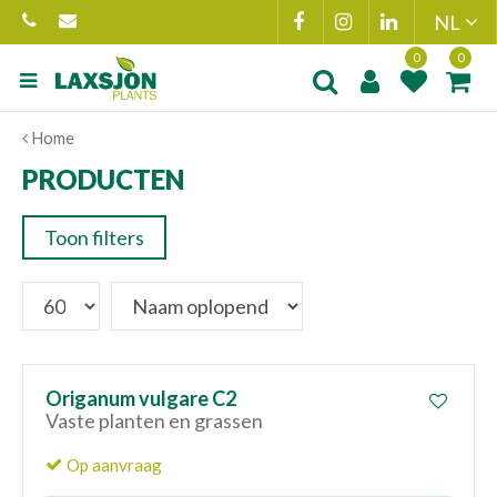
Ga
naar
content
Product toegevoegd
Product(en
Home
aan wensenlijst
toegevoegd 
winkelmand
PRODUCTEN
Toon filters
Origanum vulgare C2
Vaste planten en grassen
Op aanvraag