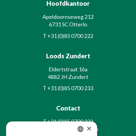
Hoofdkantoor
Apeldoornseweg 212
6731 SC Otterlo
T
+31 (0)85 0700 222
Loods Zundert
Eldertstraat 16a
4882 JH Zundert
T
+31 (0)85 0700 233
Contact
T
+31 (0)85 0700 222
×
E
info@laxsjonplants.com