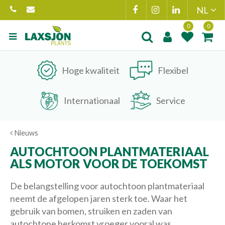
Ga
naar
content
Product toegevoegd
Product(en
aan wensenlijst
toegevoegd 
Hoge kwaliteit
Flexibel
winkelmand
Internationaal
Service
Nieuws
AUTOCHTOON PLANTMATERIAAL
ALS MOTOR VOOR DE TOEKOMST
De belangstelling voor autochtoon plantmateriaal
neemt de afgelopen jaren sterk toe. Waar het
gebruik van bomen, struiken en zaden van
autochtone herkomst vroeger vooral was