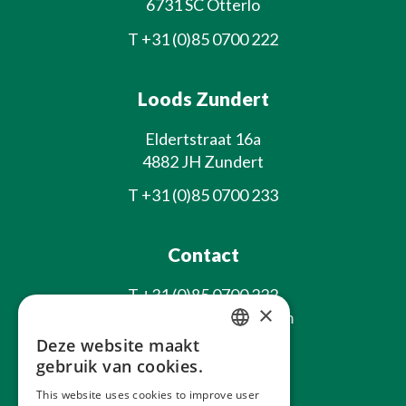
6731 SC Otterlo
T
+31 (0)85 0700 222
Loods Zundert
Eldertstraat 16a
4882 JH Zundert
T
+31 (0)85 0700 233
Contact
T
+31 (0)85 0700 222
×
E
info@laxsjonplants.com
Deze website maakt
Blijf op de hoogte
DUTCH
gebruik van cookies.
GERMAN
This website uses cookies to improve user